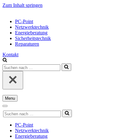
Zum Inhalt springen
PC-Point
Netzwerktechnik
Energieberatung
Sicherheitstechnik
Reparaturen
Kontakt
Suchen
nach …
Menu
Navigations-
Menü
Navigations-
Suchen
Menü
nach …
PC-Point
Netzwerktechnik
Energieberatung